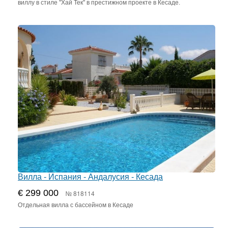
виллу в стиле "Хай Тек" в престижном проекте в Кесаде.
Вилла - Испания - Андалусия - Кесада
€ 299 000
№ 818114
Отдельная вилла с бассейном в Кесаде