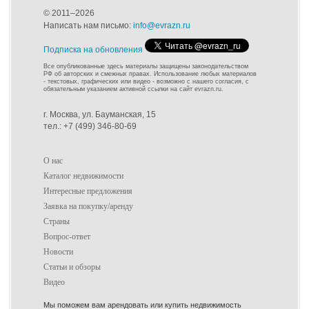
© 2011–2026
Написать нам письмо:
info@evrazn.ru
Подписка на обновления
Все опубликованные здесь материалы защищены законодательством
РФ об авторских и смежных правах. Использование любых материалов
- текстовых, графических или видео - возможно с нашего согласия, с
обязательным указанием активной ссылки на сайт evrazn.ru.
г. Москва, ул. Бауманская, 15
тел.: +7 (499) 346-80-69
О нас
Каталог недвижимости
Интересные предложения
Заявка на покупку/аренду
Страны
Вопрос-ответ
Новости
Статьи и обзоры
Видео
Мы поможем вам арендовать или купить недвижимость