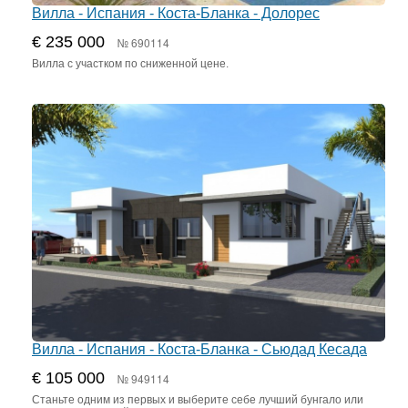
Вилла - Испания - Коста-Бланка - Долорес
€ 235 000
№ 690114
Вилла с участком по сниженной цене.
Вилла - Испания - Коста-Бланка - Сьюдад Кесада
€ 105 000
№ 949114
Станьте одним из первых и выберите себе лучший бунгало или