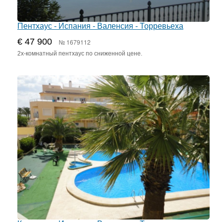
Пентхаус - Испания - Валенсия - Торревьеха
€ 47 900
№ 1679112
2х-комнатный пентхаус по сниженной цене.