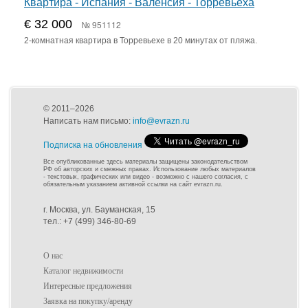
Квартира - Испания - Валенсия - Торревьеха
€ 32 000
№ 951112
2-комнатная квартира в Торревьехе в 20 минутах от пляжа.
© 2011–2026
Написать нам письмо:
info@evrazn.ru
Подписка на обновления
Все опубликованные здесь материалы защищены законодательством
РФ об авторских и смежных правах. Использование любых материалов
- текстовых, графических или видео - возможно с нашего согласия, с
обязательным указанием активной ссылки на сайт evrazn.ru.
г. Москва, ул. Бауманская, 15
тел.: +7 (499) 346-80-69
О нас
Каталог недвижимости
Интересные предложения
Заявка на покупку/аренду