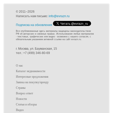
© 2011–2026
Написать нам письмо:
info@evrazn.ru
Подписка на обновления
Все опубликованные здесь материалы защищены законодательством
РФ об авторских и смежных правах. Использование любых материалов
- текстовых, графических или видео - возможно с нашего согласия, с
обязательным указанием активной ссылки на сайт evrazn.ru.
г. Москва, ул. Бауманская, 15
тел.: +7 (499) 346-80-69
О нас
Каталог недвижимости
Интересные предложения
Заявка на покупку/аренду
Страны
Вопрос-ответ
Новости
Статьи и обзоры
Видео