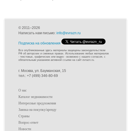
© 2011–2026
Написать нам письмо:
info@evrazn.ru
Подписка на обновления
Все опубликованные здесь материалы защищены законодательством
РФ об авторских и смежных правах. Использование любых материалов
- текстовых, графических или видео - возможно с нашего согласия, с
обязательным указанием активной ссылки на сайт evrazn.ru.
г. Москва, ул. Бауманская, 15
тел.: +7 (499) 346-80-69
О нас
Каталог недвижимости
Интересные предложения
Заявка на покупку/аренду
Страны
Вопрос-ответ
Новости