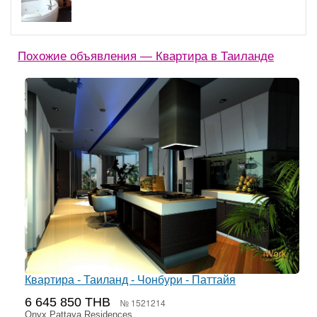
Похожие объявления — Квартира в Таиланде
Квартира - Таиланд - Чонбури - Паттайя
6 645 850 THB
№ 1521214
Onyx Pattaya Residences