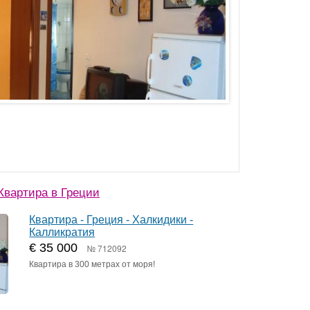
вартира в Греции
Квартира - Греция - Халкидики -
Калликратия
€ 35 000
№ 712092
Квартира в 300 метрах от моря!