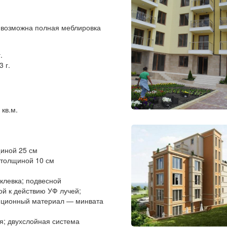
 возможна полная меблировка
.
 г.
кв.м.
щиной 25 см
 толщиной 10 см
клевка; подвесной
ой к действию УФ лучей;
ляционный материал — минвата
я; двухслойная система