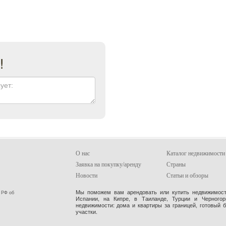
!
О нас
Каталог недвижимости
Заявка на покупку/аренду
Страны
Новости
Статьи и обзоры
Мы поможем вам арендовать или купить недвижимость
 РФ об
Испании, на Кипре, в Таиланде, Турции и Черного
недвижимости: дома и квартиры за границей, готовый 
участки.