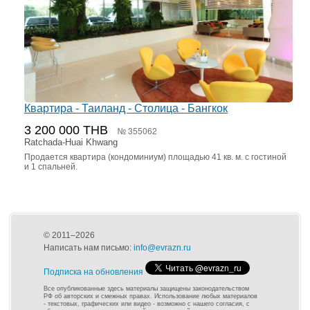
Квартира - Таиланд - Столица - Бангкок
3 200 000 THB
№ 355062
Ratchada-Huai Khwang
Продается квартира (кондоминиум) площадью 41 кв. м. с гостиной
и 1 спальней.
© 2011–2026
Написать нам письмо:
info@evrazn.ru
Подписка на обновления
Все опубликованные здесь материалы защищены законодательством
РФ об авторских и смежных правах. Использование любых материалов
- текстовых, графических или видео - возможно с нашего согласия, с