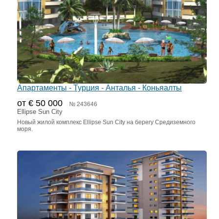
Апартаменты - Турция - Анталья - Коньяалты
от € 50 000
№ 243646
Ellipse Sun City
Новый жилой комплекс Ellipse Sun City на берегу Средиземного
моря.