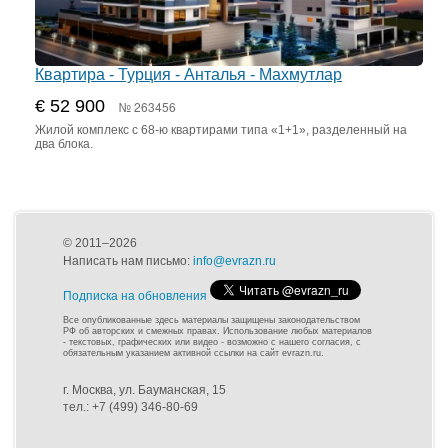
Квартира - Турция - Анталья - Махмутлар
€ 52 900
№ 263456
Жилой комплекс с 68-ю квартирами типа «1+1», разделенный на
два блока.
© 2011–2026
Написать нам письмо:
info@evrazn.ru
Подписка на обновления
Все опубликованные здесь материалы защищены законодательством
РФ об авторских и смежных правах. Использование любых материалов
- текстовых, графических или видео - возможно с нашего согласия, с
обязательным указанием активной ссылки на сайт evrazn.ru.
г. Москва, ул. Бауманская, 15
тел.: +7 (499) 346-80-69