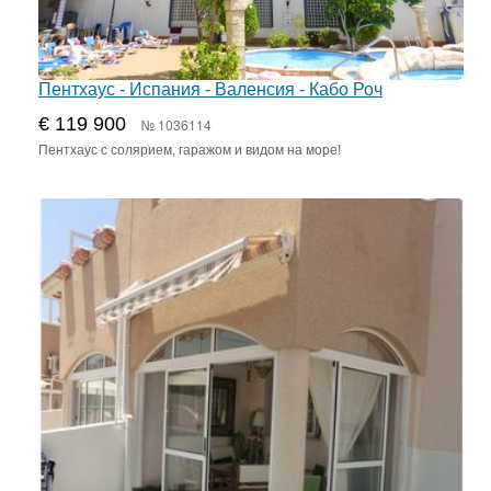
Пентхаус - Испания - Валенсия - Кабо Роч
€ 119 900
№ 1036114
Пентхаус с солярием, гаражом и видом на море!