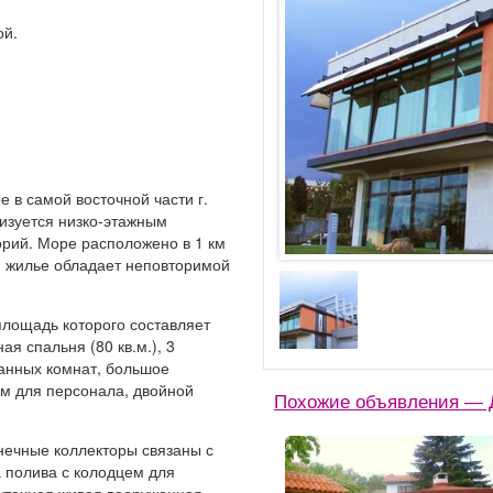
ой.
в самой восточной части г.
ризуется низко-этажным
рий. Море расположено в 1 км
, жилье обладает неповторимой
лощадь которого составляет
ая спальня (80 кв.м.), 3
 ванных комнат, большое
м для персонала, двойной
Похожие объявления — Д
ечные коллекторы связаны с
 полива с колодцем для
суточная живая вооруженная