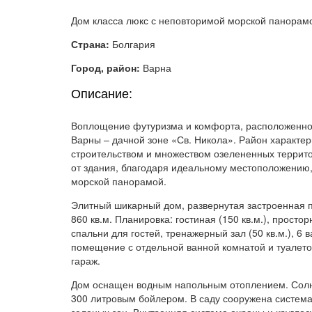
Дом класса люкс с неповторимой морской панорам
Страна:
Болгария
Город, район:
Варна
Описание:
Воплощение футуризма и комфорта, расположенное 
Варны – дачной зоне «Св. Никола». Район характе
строительством и множеством озелененных террито
от здания, благодаря идеальному местоположению
морской панорамой.
Элитный шикарный дом, развернутая застроенная п
860 кв.м. Планировка: гостиная (150 кв.м.), просторн
спальни для гостей, тренажерный зал (50 кв.м.), 6
помещение с отдельной ванной комнатой и туалето
гараж.
Дом оснащен водным напольным отоплением. Солн
300 литровым бойлером. В саду сооружена система
зеленых зон. Внутренняя система охраны и кругло