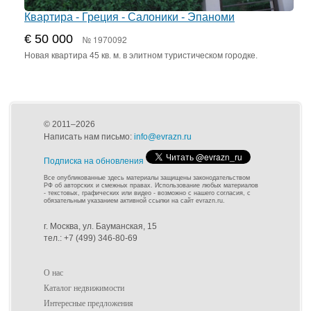
Квартира - Греция - Салоники - Эпаноми
€ 50 000
№ 1970092
Новая квартира 45 кв. м. в элитном туристическом городке.
© 2011–2026
Написать нам письмо:
info@evrazn.ru
Подписка на обновления
Все опубликованные здесь материалы защищены законодательством
РФ об авторских и смежных правах. Использование любых материалов
- текстовых, графических или видео - возможно с нашего согласия, с
обязательным указанием активной ссылки на сайт evrazn.ru.
г. Москва, ул. Бауманская, 15
тел.: +7 (499) 346-80-69
О нас
Каталог недвижимости
Интересные предложения