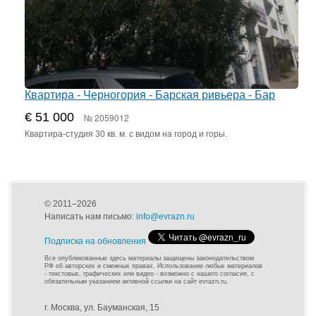
Квартира - Черногория - Барская ривьера - Бар
€ 51 000
№ 2059012
Квартира-студия 30 кв. м. с видом на город и горы.
© 2011–2026
Написать нам письмо:
info@evrazn.ru
Подписка на обновления
Все опубликованные здесь материалы защищены законодательством
РФ об авторских и смежных правах. Использование любых материалов
- текстовых, графических или видео - возможно с нашего согласия, с
обязательным указанием активной ссылки на сайт evrazn.ru.
г. Москва, ул. Бауманская, 15