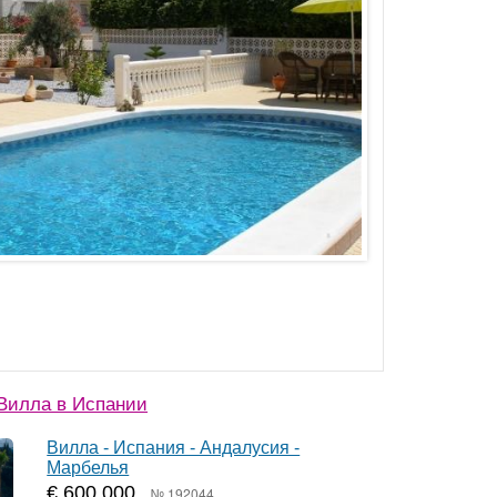
Вилла в Испании
Вилла - Испания - Андалусия -
Марбелья
€ 600 000
№ 192044