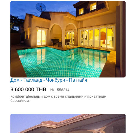
Дом - Таиланд - Чонбури - Паттайя
8 600 000 THB
№ 1556214
Комфортабельный дом с тремя спальнями и приватным
бассейном.