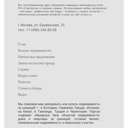
Все опубликованные здесь материалы защищены законодательством
РФ об авторских и смежных правах. Использование любых материалов
- текстовых, графических или видео - возможно с нашего согласия, с
обязательным указанием активной ссылки на сайт evrazn.ru.
г. Москва, ул. Бауманская, 15
тел.: +7 (499) 346-80-69
О нас
Каталог недвижимости
Интересные предложения
Заявка на покупку/аренду
Страны
Вопрос-ответ
Новости
Статьи и обзоры
Видео
Мы поможем вам арендовать или купить недвижимость
за границей — в Болгарии, Германии, Греции, Испании,
на Кипре, в Таиланде, Турции и Черногории. Портал
содержит обширную базу объектов недвижимости:
дома и квартиры за границей, готовый бизнес,
коммерческая недвижимость и земельные участки.