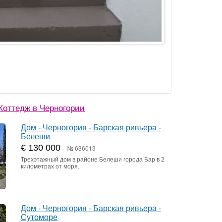
оттедж в Черногории
Дом - Черногория - Барская ривьера -
Белеши
€ 130 000
№ 636013
Трехэтажный дом в районе Белеши города Бар в 2
километрах от моря.
Дом - Черногория - Барская ривьера -
Сутоморе