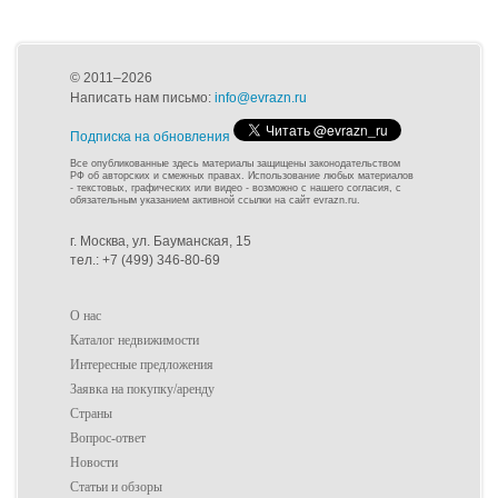
© 2011–2026
Написать нам письмо:
info@evrazn.ru
Подписка на обновления
Все опубликованные здесь материалы защищены законодательством
РФ об авторских и смежных правах. Использование любых материалов
- текстовых, графических или видео - возможно с нашего согласия, с
обязательным указанием активной ссылки на сайт evrazn.ru.
г. Москва, ул. Бауманская, 15
тел.: +7 (499) 346-80-69
О нас
Каталог недвижимости
Интересные предложения
Заявка на покупку/аренду
Страны
Вопрос-ответ
Новости
Статьи и обзоры