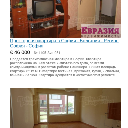
Просторная квартира в Софии - Болгария - Регион
София - София
€ 46 000
№ 1105-Sve-951
Продается трехкомнатная квартира в Софии. Квартира
расположена на 3-ем этаже 7-миэтажного дома, со всеми
коммуникациями в развитом районе Банишора. Общая площадь
квартиры 85 кв.м. В квартире гостиная, прихожая, кухня, 2 спальни,
ванная и балкон. Квартира нуждается в косметическом ремонте.