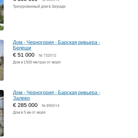
Трехуровневый дом в Заграде.
Дом - Черногория - Барская ривьера -
Белеши
€ 51 000
№ 732012
Дом в 1500 метрах от моря
Дом - Черногория - Барская ривьера -
Залево
€ 285 000
№ 895014
Дом в 5 км от моря