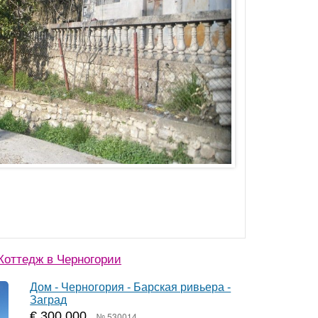
оттедж в Черногории
Дом - Черногория - Барская ривьера -
Заград
€ 300 000
№ 530014