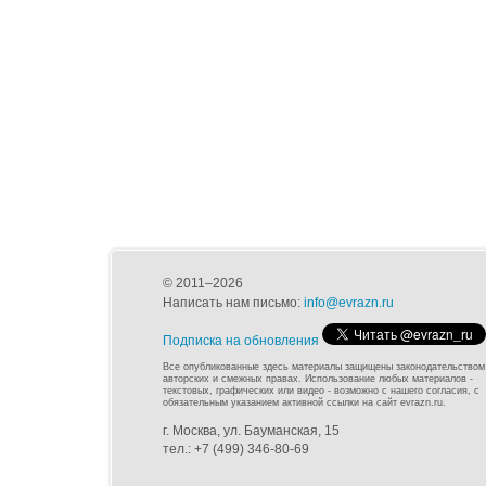
© 2011–2026
Написать нам письмо:
info@evrazn.ru
Подписка на обновления
Все опубликованные здесь материалы защищены законодательством
авторских и смежных правах. Использование любых материалов -
текстовых, графических или видео - возможно с нашего согласия, с
обязательным указанием активной ссылки на сайт evrazn.ru.
г. Москва, ул. Бауманская, 15
тел.: +7 (499) 346-80-69