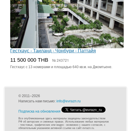
Гестхаус - Таиланд - Чонбури - Паттайя
11 500 000 THB
№ 243721
Гестхаус с 13 номерами и площадью 640 кв.м. на Джомтьене.
© 2011–2026
Написать нам письмо:
info@evrazn.ru
Подписка на обновления
Все опубликованные здесь материалы защищены законодательством
РФ об авторских и смежных правах. Использование любых материалов
- текстовых, графических или видео - возможно с нашего согласия, с
обязательным указанием активной ссылки на сайт evrazn.ru.