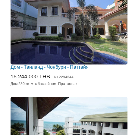
Дом - Таиланд - Чонбури - Паттайя
15 244 000 THB
№ 2294344
Дом 280 кв. м. с бассейном, Пратамнак.