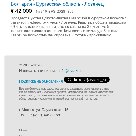
Болгария - Бургасская область - Лозенец
€ 42 000
№ 910-BPS-2028–305
Продается уютная двухкомнатная квартира в курортном поселке с
развитой инфраструктурой - Лозенец. Квартира общей площадью
49 кв.м., с одной спальней, расположена на 3-ем этаже 5-
тиэтажного жилого комплекса. Комплекс со всеми удобствами.
Квартира полностью меблирована и готова к проживанию.
© 2011–2026
Написать нам письмо:
info@evrazn.ru
Подписка на обновления
Все опубликованные здесь материалы защищены законодательством
РФ об авторских и смежных правах. Использование любых материалов
- текстовых, графических или видео - возможно с нашего согласия, с
обязательным указанием активной ссылки на сайт evrazn.ru.
г. Москва, ул. Бауманская, 15
тел.: +7 (499) 346-80-69
О нас