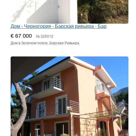
Дом - Черногория - Барская ривьера - Бар
€ 67 000
№ 326012
Дом в Зеленом поясе, Барская Ривьера.