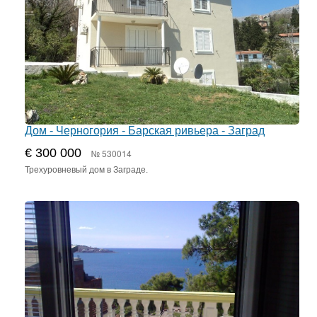
Дом - Черногория - Барская ривьера - Заград
€ 300 000
№ 530014
Трехуровневый дом в Заграде.