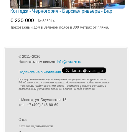
Коттедж - Черногория - Барская ривьера - Бар
€ 230 000
№ 535014
Трехэтажный дом в Зеленом поясе в 300 метрах от пляжа.
© 2011–2026
Написать нам письмо:
info@evrazn.ru
Подписка на обновления
Все опубликованные здесь материалы защищены законодательством
РФ об авторских и смежных правах. Использование любых материалов
- текстовых, графических или видео - возможно с нашего согласия, с
обязательным указанием активной ссылки на сайт evrazn.ru.
г. Москва, ул. Бауманская, 15
тел.: +7 (499) 346-80-69
О нас
Каталог недвижимости