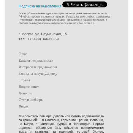
Подписка на обновления
Все опубликованные здесь материалы защищены законодательством
РФ об авторских и смежных правах. Использование любых материалов
- текстовых, графических или видео - возможно с нашего согласия, с
обязательным указанием активной ссылки на сайт evrazn.ru.
г. Москва, ул. Бауманская, 15
тел.: +7 (499) 346-80-69
О нас
Каталог недвижимости
Интересные предложения
Заявка на покупку/аренду
Страны
Вопрос-ответ
Новости
Статьи и обзоры
Видео
Мы поможем вам арендовать или купить недвижимость
за границей — в Болгарии, Германии, Греции, Испании,
на Кипре, в Таиланде, Турции и Черногории. Портал
содержит обширную базу объектов недвижимости:
дома и квартиры за границей, готовый бизнес,