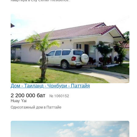
Квартира в City Center Residence.
Дом - Таиланд - Чонбури - Паттайя
2 200 000 бат
№ 1060152
Huay Yai
Одноэтажный дом в Паттайе