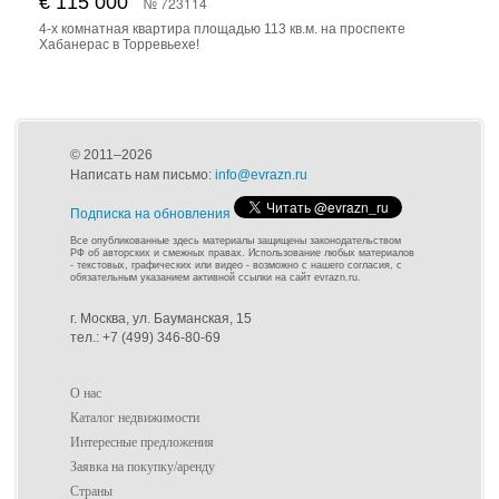
€ 115 000
№ 723114
4-х комнатная квартира площадью 113 кв.м. на проспекте
Хабанерас в Торревьехе!
© 2011–2026
Написать нам письмо:
info@evrazn.ru
Подписка на обновления
Все опубликованные здесь материалы защищены законодательством
РФ об авторских и смежных правах. Использование любых материалов
- текстовых, графических или видео - возможно с нашего согласия, с
обязательным указанием активной ссылки на сайт evrazn.ru.
г. Москва, ул. Бауманская, 15
тел.: +7 (499) 346-80-69
О нас
Каталог недвижимости
Интересные предложения
Заявка на покупку/аренду
Страны