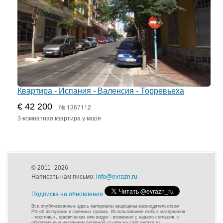
Квартира - Испания - Валенсия - Торревьеха
€ 42 200
№ 1367112
3-комнатная квартира у моря
© 2011–2026
Написать нам письмо:
info@evrazn.ru
Подписка на обновления
Все опубликованные здесь материалы защищены законодательством
РФ об авторских и смежных правах. Использование любых материалов
- текстовых, графических или видео - возможно с нашего согласия, с
обязательным указанием активной ссылки на сайт evrazn.ru.