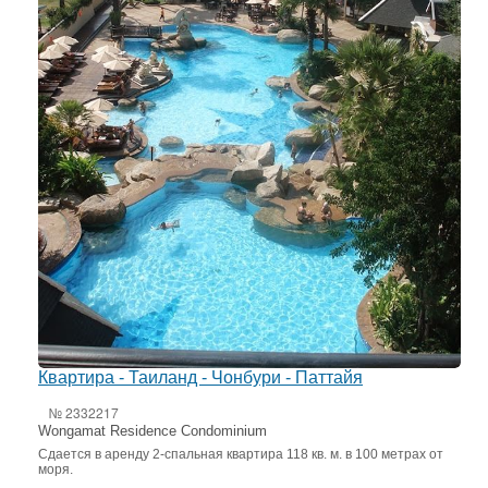
Квартира - Таиланд - Чонбури - Паттайя
№ 2332217
Wongamat Residence Condominium
Сдается в аренду 2-спальная квартира 118 кв. м. в 100 метрах от
моря.