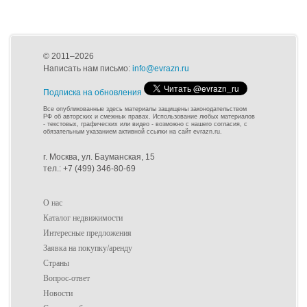
© 2011–2026
Написать нам письмо:
info@evrazn.ru
Подписка на обновления
Все опубликованные здесь материалы защищены законодательством
РФ об авторских и смежных правах. Использование любых материалов
- текстовых, графических или видео - возможно с нашего согласия, с
обязательным указанием активной ссылки на сайт evrazn.ru.
г. Москва, ул. Бауманская, 15
тел.: +7 (499) 346-80-69
О нас
Каталог недвижимости
Интересные предложения
Заявка на покупку/аренду
Страны
Вопрос-ответ
Новости