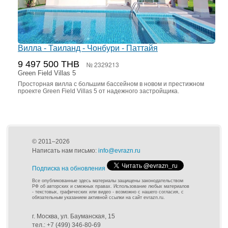
Вилла - Таиланд - Чонбури - Паттайя
9 497 500 THB
№ 2329213
Green Field Villas 5
Просторная вилла с большим бассейном в новом и престижном
проекте Green Field Villas 5 от надежного застройщика.
© 2011–2026
Написать нам письмо:
info@evrazn.ru
Подписка на обновления
Все опубликованные здесь материалы защищены законодательством
РФ об авторских и смежных правах. Использование любых материалов
- текстовых, графических или видео - возможно с нашего согласия, с
обязательным указанием активной ссылки на сайт evrazn.ru.
г. Москва, ул. Бауманская, 15
тел.: +7 (499) 346-80-69