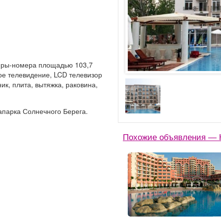
иры-номера площадью 103,7
ое телевидение, LCD телевизор
ик, плита, вытяжка, раковина,
апарка Солнечного Берега.
Похожие объявления — К