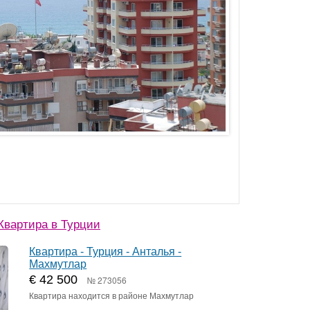
Квартира в Турции
Квартира - Турция - Анталья -
Махмутлар
€ 42 500
№ 273056
Квартира находится в районе Махмутлар