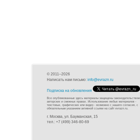
© 2011–2026
Написать нам письмо:
info@evrazn.ru
Подписка на обновления
Все опубликованные здесь материалы защищены законодательством
авторских и смежных правах. Использование любых материалов -
текстовых, графических или видео - возможно с нашего согласия, с
обязательным указанием активной ссылки на сайт evrazn.ru.
г. Москва, ул. Бауманская, 15
тел.: +7 (499) 346-80-69