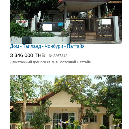
Дом - Таиланд - Чонбури - Паттайя
3 346 000 THB
№ 2267342
Двухэтажный дом 220 кв. м. в Восточной Паттайе.