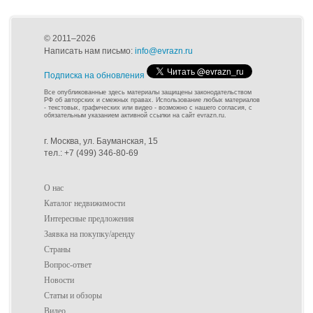
© 2011–2026
Написать нам письмо:
info@evrazn.ru
Подписка на обновления
Все опубликованные здесь материалы защищены законодательством
РФ об авторских и смежных правах. Использование любых материалов
- текстовых, графических или видео - возможно с нашего согласия, с
обязательным указанием активной ссылки на сайт evrazn.ru.
г. Москва, ул. Бауманская, 15
тел.: +7 (499) 346-80-69
О нас
Каталог недвижимости
Интересные предложения
Заявка на покупку/аренду
Страны
Вопрос-ответ
Новости
Статьи и обзоры
Видео