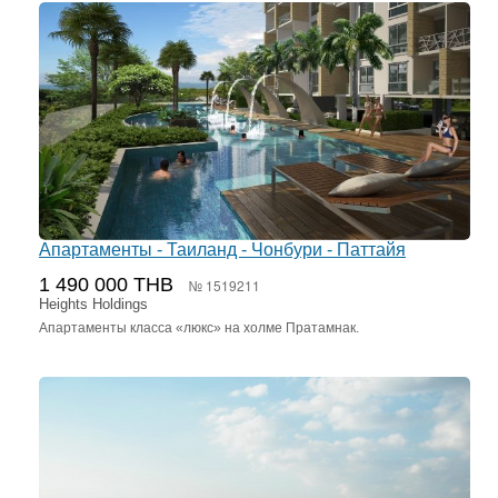
Апартаменты - Таиланд - Чонбури - Паттайя
1 490 000 THB
№ 1519211
Heights Holdings
Апартаменты класса «люкс» на холме Пратамнак.