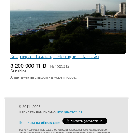
Квартира - Таиланд - Чонбури - Паттайя
3 200 000 THB
№ 1525212
Sunshine
Апартаменты с видом на море и город.
© 2011–2026
Написать нам письмо:
info@evrazn.ru
Подписка на обновления
Все опубликованные здесь материалы защищены законодательством
РФ об авторских и смежных правах. Использование любых материалов