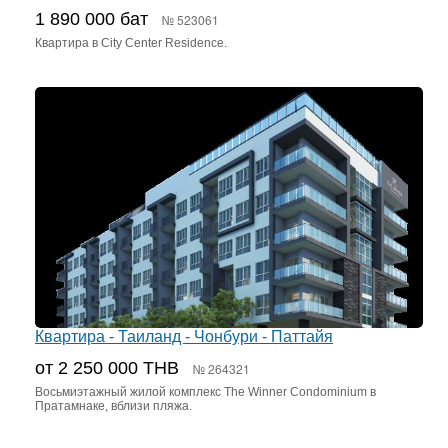
1 890 000 бат
№ 523061
Квартира в City Center Residence.
Квартира - Таиланд - Чонбури - Паттайя
от 2 250 000 ТНВ
№ 264321
Восьмиэтажный жилой комплекс The Winner Condominium в
Пратамнаке, вблизи пляжа.