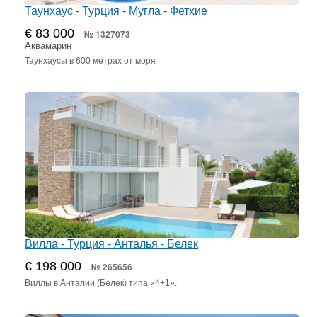
Таунхаус - Турция - Мугла - Фетхие
€ 83 000
№ 1327073
Аквамарин
Таунхаусы в 600 метрах от моря
Вилла - Турция - Анталья - Белек
€ 198 000
№ 265656
Виллы в Анталии (Белек) типа «4+1».