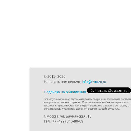
© 2011–2026
Написать нам письмо:
info@evrazn.ru
Подписка на обновления
Все опубликованные здесь материалы защищены законодательством
авторских и смежных правах. Использование любых материалов -
текстовых, графических или видео - возможно с нашего согласия, с
обязательным указанием активной ссылки на сайт evrazn.ru.
г. Москва, ул. Бауманская, 15
тел.: +7 (499) 346-80-69