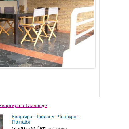
Квартира в Таиланде
Квартира - Таиланд - Чонбури -
Паттайя
5 500 000 бат
№ 1335063