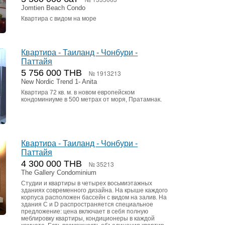
Jomtien Beach Condo
Квартира с видом на море
Квартира - Таиланд - Чонбури -
Паттайя
5 756 000 THB
№ 1913213
New Nordic Trend 1- Anita
Квартира 72 кв. м. в новом европейском
кондоминиуме в 500 метрах от моря, Пратамнак.
Квартира - Таиланд - Чонбури -
Паттайя
4 300 000 THB
№ 35213
The Gallery Condominium
Студии и квартиры в четырех восьмиэтажных
зданиях современного дизайна. На крыше каждого
корпуса расположен бассейн с видом на залив. На
здания C и D распространяется специальное
предложение: цена включает в себя полную
меблировку квартиры, кондиционеры в каждой