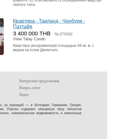
комнате. Есть возможность объединения квартир
любого типа.
Квартира - Таиланд - Чонбури -
Паттайя
3 400 000 THB
№ 270062
View Talay Condo
Квартира (кондоминиум) площадью 48 кв. м. с
видом на пляж Джомтьен.
Интересные предложения
Вопрос-ответ
Видео
 за границей — в Болгарии, Германии, Греции,
рии. Портал содержит обширную базу объектов
бизнес, коммерческая недвижимость и земельные