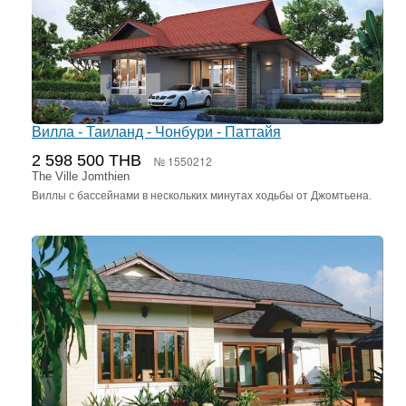
Вилла - Таиланд - Чонбури - Паттайя
2 598 500 THB
№ 1550212
The Ville Jomthien
Виллы с бассейнами в нескольких минутах ходьбы от Джомтьена.