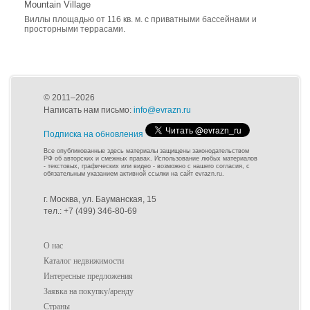
Mountain Village
Виллы площадью от 116 кв. м. с приватными бассейнами и
просторными террасами.
© 2011–2026
Написать нам письмо:
info@evrazn.ru
Подписка на обновления
Все опубликованные здесь материалы защищены законодательством
РФ об авторских и смежных правах. Использование любых материалов
- текстовых, графических или видео - возможно с нашего согласия, с
обязательным указанием активной ссылки на сайт evrazn.ru.
г. Москва, ул. Бауманская, 15
тел.: +7 (499) 346-80-69
О нас
Каталог недвижимости
Интересные предложения
Заявка на покупку/аренду
Страны