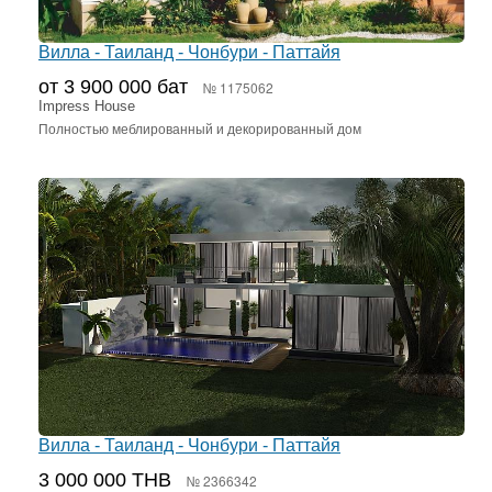
Вилла - Таиланд - Чонбури - Паттайя
от 3 900 000 бат
№ 1175062
Impress House
Полностью меблированный и декорированный дом
Вилла - Таиланд - Чонбури - Паттайя
3 000 000 THB
№ 2366342