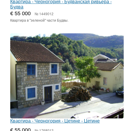
Квартира - Черногория - Будванская ривьера -
Будва
€ 55 000
№ 1449012
Квартира в "зеленой" части Будвы.
Квартира - Черногория - Цетине - Цетине
€ 55 000
№ 1768012