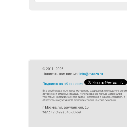
© 2011–2026
Написать нам письмо:
info@evrazn.ru
Подписка на обновления
Все опубликованные здесь материалы защищены законодательством
авторских и смежных правах. Использование любых материалов -
текстовых, графических или видео - возможно с нашего согласия, с
обязательным указанием активной ссылки на сайт evrazn.ru.
г. Москва, ул. Бауманская, 15
тел.: +7 (499) 346-80-69