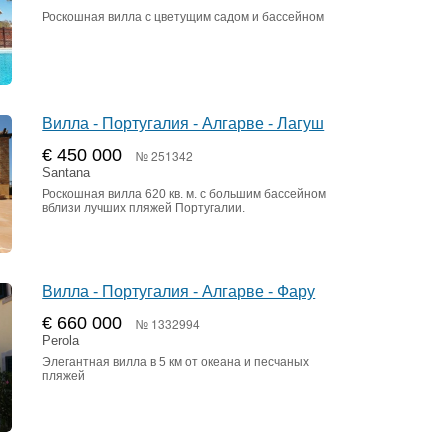
Роскошная вилла с цветущим садом и бассейном
Вилла - Португалия - Алгарве - Лагуш
€ 450 000
№ 251342
Santana
Роскошная вилла 620 кв. м. с большим бассейном
вблизи лучших пляжей Португалии.
Вилла - Португалия - Алгарве - Фару
€ 660 000
№ 1332994
Perola
Элегантная вилла в 5 км от океана и песчаных
пляжей