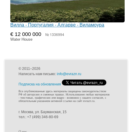
Вилла - Португалия - Алгарве - Виламоура
€ 12 000 000
№ 1336994
Water House
© 2011–2026
Написать нам письмо:
info@evrazn.ru
Подписка на обновления
Все опубликованные здесь материалы защищены законодательством
РФ об авторских и смежных правах. Использование любых материалов
- текстовых, графических или видео - возможно с нашего согласия, с
обязательным указанием активной ссылки на сайт evrazn.ru.
г. Москва, ул. Бауманская, 15
тел.: +7 (499) 346-80-69
О нас