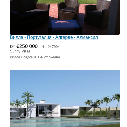
Вилла - Португалия - Алгарве - Алмансил
от €250 000
№ 1247994
Sunny Villas
Вилла с садом в 3 км от океана