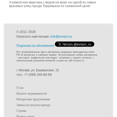
3-комнатная квартира с видом на море на одной из самых
красивых улиц города Торревьеха по сниженной цене!
© 2011–2026
Написать нам письмо:
info@evrazn.ru
Подписка на обновления
Все опубликованные здесь материалы защищены законодательством
РФ об авторских и смежных правах. Использование любых материалов
- текстовых, графических или видео - возможно с нашего согласия, с
обязательным указанием активной ссылки на сайт evrazn.ru.
г. Москва, ул. Бауманская, 15
тел.: +7 (499) 346-80-69
О нас
Каталог недвижимости
Интересные предложения
Заявка на покупку/аренду
Страны
Вопрос-ответ