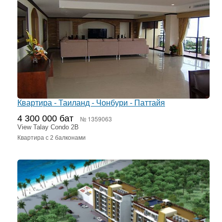
Квартира - Таиланд - Чонбури - Паттайя
4 300 000 бат
№ 1359063
View Talay Condo 2В
Квартира с 2 балконами