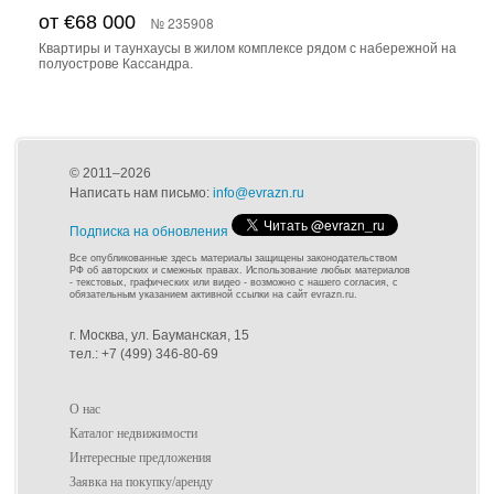
от €68 000
№ 235908
Квартиры и таунхаусы в жилом комплексе рядом с набережной на
полуострове Кассандра.
© 2011–2026
Написать нам письмо:
info@evrazn.ru
Подписка на обновления
Все опубликованные здесь материалы защищены законодательством
РФ об авторских и смежных правах. Использование любых материалов
- текстовых, графических или видео - возможно с нашего согласия, с
обязательным указанием активной ссылки на сайт evrazn.ru.
г. Москва, ул. Бауманская, 15
тел.: +7 (499) 346-80-69
О нас
Каталог недвижимости
Интересные предложения
Заявка на покупку/аренду