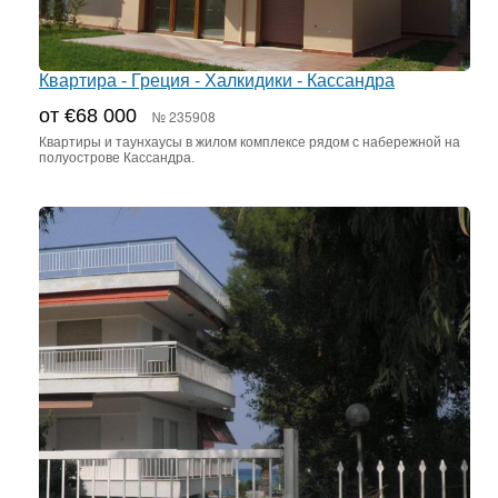
Квартира - Греция - Халкидики - Кассандра
от €68 000
№ 235908
Квартиры и таунхаусы в жилом комплексе рядом с набережной на
полуострове Кассандра.