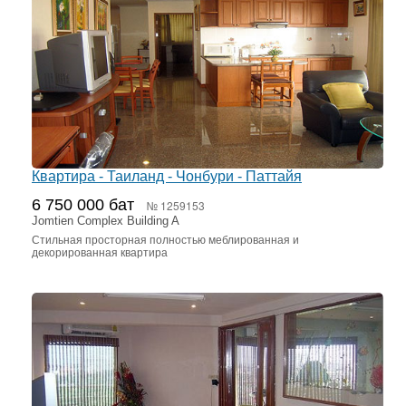
Квартира - Таиланд - Чонбури - Паттайя
6 750 000 бат
№ 1259153
Jomtien Complex Building A
Стильная просторная полностью меблированная и
декорированная квартира