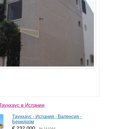
Таунхаус в Испании
Таунхаус - Испания - Валенсия -
Бенидорм
€ 232 000
№ 141044