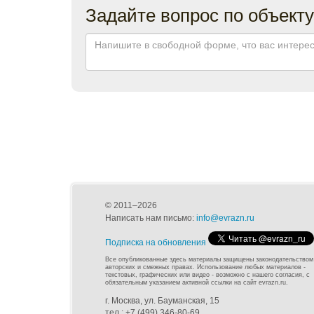
Задайте вопрос по объекту
© 2011–2026
Написать нам письмо:
info@evrazn.ru
Подписка на обновления
Все опубликованные здесь материалы защищены законодательством
авторских и смежных правах. Использование любых материалов -
текстовых, графических или видео - возможно с нашего согласия, с
обязательным указанием активной ссылки на сайт evrazn.ru.
г. Москва, ул. Бауманская, 15
тел.: +7 (499) 346-80-69