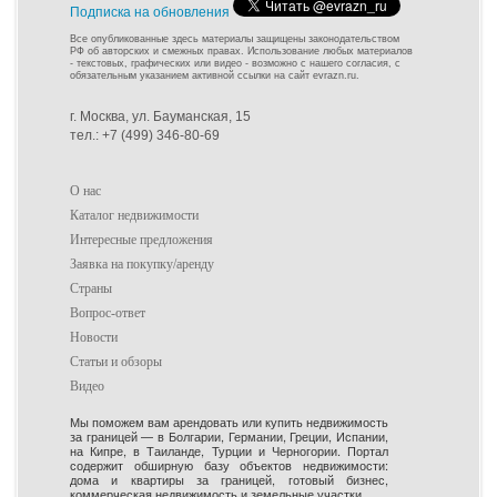
Подписка на обновления
Все опубликованные здесь материалы защищены законодательством
РФ об авторских и смежных правах. Использование любых материалов
- текстовых, графических или видео - возможно с нашего согласия, с
обязательным указанием активной ссылки на сайт evrazn.ru.
г. Москва, ул. Бауманская, 15
тел.: +7 (499) 346-80-69
О нас
Каталог недвижимости
Интересные предложения
Заявка на покупку/аренду
Страны
Вопрос-ответ
Новости
Статьи и обзоры
Видео
Мы поможем вам арендовать или купить недвижимость
за границей — в Болгарии, Германии, Греции, Испании,
на Кипре, в Таиланде, Турции и Черногории. Портал
содержит обширную базу объектов недвижимости:
дома и квартиры за границей, готовый бизнес,
коммерческая недвижимость и земельные участки.