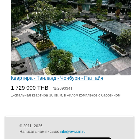
Квартира - Таиланд - Чонбури - Паттайя
1 729 000 THB
№ 2093341
1-спальная квартира 30 кв. м. в жилом комплексе с бассейном.
© 2011–2026
Написать нам письмо:
info@evrazn.ru