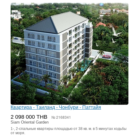
Квартира - Таиланд - Чонбури - Паттайя
2 098 000 THB
№ 2168341
Siam Oriental Garden
1-, 2-спальные квартиры площадью от 38 кв. м. в 5 минутах ходьбы
от моря.