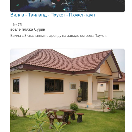
Вилла - Таиланд - Пхукет - Пхукет-таун
№ 75
возле пляжа Сурин
Вилла с 3 спальнями в аренду на западе острова Пхукет.