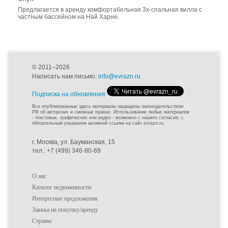
Предлагается в аренду комфортабельная 3х-спальная вилла с
частным бассейном на Най Харне.
© 2011–2026
Написать нам письмо:
info@evrazn.ru
Подписка на обновления
Все опубликованные здесь материалы защищены законодательством
РФ об авторских и смежных правах. Использование любых материалов
- текстовых, графических или видео - возможно с нашего согласия, с
обязательным указанием активной ссылки на сайт evrazn.ru.
г. Москва, ул. Бауманская, 15
тел.: +7 (499) 346-80-69
О нас
Каталог недвижимости
Интересные предложения
Заявка на покупку/аренду
Страны