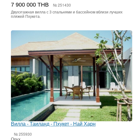
7 900 000 THB
№ 251430
Двухэтажная вилла с 3 спальнями и бассейном вблизи лучших
пляжей Пхукета.
Вилла - Таиланд - Пхукет - Най Харн
№ 255930
Onyx