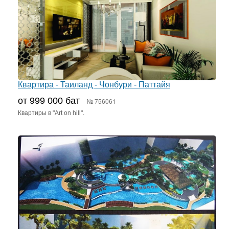
Квартира - Таиланд - Чонбури - Паттайя
от 999 000 бат
№ 756061
Квартиры в "Art on hill".