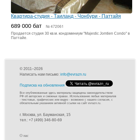
Квартира-студия - Таиланд - Чонбури - Паттайя
689 000 бат
№ 472061
Продается студия 30 кв.м. кондоминиум "Majestic Jomtien Condo" в
Паттайе.
© 2011–2026
Написать нам письмо:
info@evrazn.ru
Подписка на обновления
Все опубликованные здесь материалы защищены законодательством
РФ об авторских и смежных правах. Использование любых материалов
- текстовых, графических или видео - возможно с нашего согласия, с
обязательным указанием активной ссылки на сайт evrazn.ru.
г. Москва, ул. Бауманская, 15
тел.: +7 (499) 346-80-69
О нас