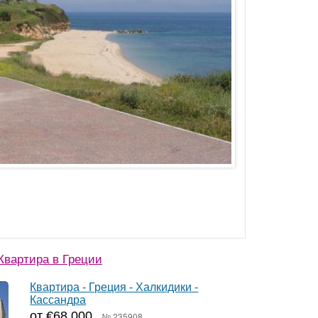
вартира в Греции
Квартира - Греция - Халкидики -
Кассандра
от €68 000
№ 235908