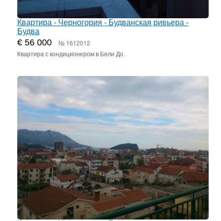
Квартира - Черногория - Будванская ривьера -
Будва
€ 56 000
№ 1612012
Квартира с кондиционером в Бели До.