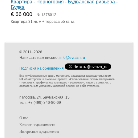
Квартира - Черногория - Будванская ривьера -
Будва
€ 66 000
№ 1878012
Квартира 31 кв. м + терраса 55 кв. м.
© 2011–2026
Написать нам письмо:
info@evrazn.ru
Подписка на обновления
Все опубликованные здесь материалы защищены законодательством
РФ об авторских и смежных правах. Использование любых материалов
- текстовых, графических или видео - возможно с нашего согласия, с
обязательным указанием активной ссылки на сайт evrazn.ru.
г. Москва, ул. Бауманская, 15
тел.: +7 (499) 346-80-69
О нас
Каталог недвижимости
Интересные предложения