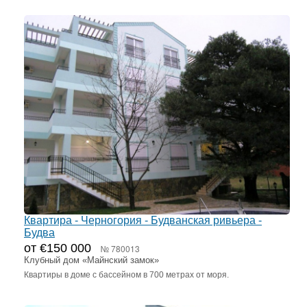
Квартира - Черногория - Будванская ривьера -
Будва
от €150 000
№ 780013
Клубный дом «Майнский замок»
Квартиры в доме с бассейном в 700 метрах от моря.