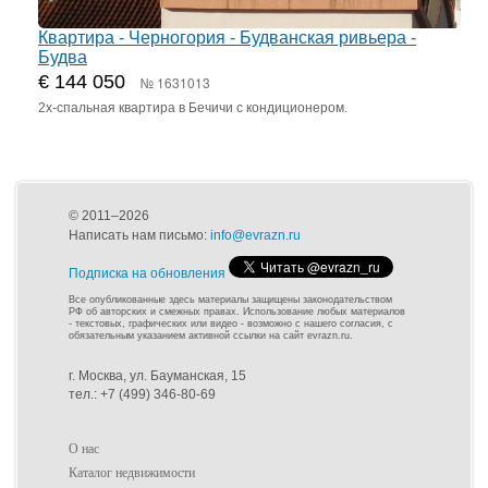
Квартира - Черногория - Будванская ривьера -
Будва
€ 144 050
№ 1631013
2х-спальная квартира в Бечичи с кондиционером.
© 2011–2026
Написать нам письмо:
info@evrazn.ru
Подписка на обновления
Все опубликованные здесь материалы защищены законодательством
РФ об авторских и смежных правах. Использование любых материалов
- текстовых, графических или видео - возможно с нашего согласия, с
обязательным указанием активной ссылки на сайт evrazn.ru.
г. Москва, ул. Бауманская, 15
тел.: +7 (499) 346-80-69
О нас
Каталог недвижимости