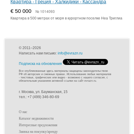
Квартира - Греция - Халкидики - Кассандра
€ 50 000
№ 1014093
Квартира в 500 метрах от моря в курортном поселке Неа Триглиа
© 2011–2026
Написать нам письмо:
info@evrazn.ru
Подписка на обновления
Все опубликованные здесь материалы защищены законодательством
РФ об авторских и смежных правах. Использование любых материалов
- текстовых, графических или видео - возможно с нашего согласия, с
обязательным указанием активной ссылки на сайт evrazn.ru.
г. Москва, ул. Бауманская, 15
тел.: +7 (499) 346-80-69
О нас
Каталог недвижимости
Интересные предложения
Заявка на покупку/аренду