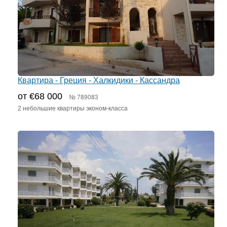
Квартира - Греция - Халкидики - Кассандра
от €68 000
№ 789083
2 небольшие квартиры эконом-класса