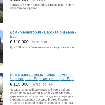
3-этажный дом с бассейном в Витичи, в 1,5 км от
морского побережья.
Дом - Черногория - Барская ривьера -
Бар
€ 110 000
№ 2267013
Дом 130 кв. м. в Зеленом поясе с видом на море.
Дом с панорамным видом на море -
Черногория - Барская ривьера - Бар
€ 115 000
№ 789-1791-104
Продается новый двухэтажный дом в районе
Добра Вода, окруженный садом с плодовыми
деревьями и кустами роз. В саду площадка для
барбекю и кованая беседка. В доме 5 комнат,
столовая с барной стойкой, кладовая, 2 ванных