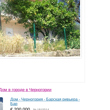
ом в городе в Черногории
Дом - Черногория - Барская ривьера -
Бар
€ 200 000
№ 1910014