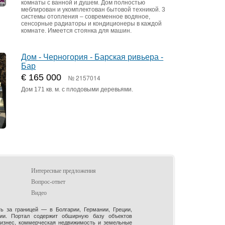
комнаты с ванной и душем. Дом полностью
меблирован и укомплектован бытовой техникой. 3
системы отопления – современное водяное,
сенсорные радиаторы и кондиционеры в каждой
комнате. Имеется стоянка для машин.
Дом - Черногория - Барская ривьера -
Бар
€ 165 000
№ 2157014
Дом 171 кв. м. с плодовыми деревьями.
Интересные предложения
Вопрос-ответ
Видео
 за границей — в Болгарии, Германии, Греции,
рии. Портал содержит обширную базу объектов
бизнес, коммерческая недвижимость и земельные